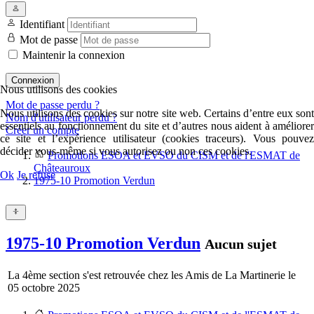
Identifiant
Mot de passe
Maintenir la connexion
Connexion
Nous utilisons des cookies
Mot de passe perdu ?
Nous utilisons des cookies sur notre site web. Certains d’entre eux sont
Nom d'utilisateur perdu ?
essentiels au fonctionnement du site et d’autres nous aident à améliorer
Créer un compte
ce site et l’expérience utilisateur (cookies traceurs). Vous pouvez
décider vous-même si vous autorisez ou non ces cookies.
Promotions ESOA et EVSO du CISM et de l'ESMAT de
Châteauroux
Ok
Je refuse
1975-10 Promotion Verdun
1975-10 Promotion Verdun
Aucun sujet
La 4ème section s'est retrouvée chez les Amis de La Martinerie le
05 octobre 2025